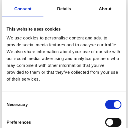
Jusqu'à 500.000 arrêts mensuels
Consent
Details
About
Tarification échelonnée
Planificateurs illimités
Chauffeurs illimités
This website uses cookies
PROFITEZ D'UN ESSAI GRATUIT
We use cookies to personalise content and ads, to
Les fonctionnalités incluent
provide social media features and to analyse our traffic.
Optimisation des itinéraires
We also share information about your use of our site with
Intégration avec Google Maps et Waze
our social media, advertising and analytics partners who
Preuve de livraison (POD) avec photo
may combine it with other information that you’ve
Disponibilité de 99,97 %
provided to them or that they’ve collected from your use
Track & Trace standard
of their services.
Notifications standard
Modèles de courrier électronique standard
Notifications par SMS
Consent
Necessary
Recalcul de l'ETA en temps réel
Selection
API et webhooks
Lecteur de codes-barres
Preferences
Étiquettes personnalisées